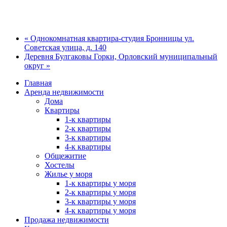
« Однокомнатная квартира-студия Бронницы ул.
Советская улица, д. 140
Деревня Булгаковы Горки, Орловский муниципальный
округ »
Главная
Аренда недвижимости
Дома
Квартиры
1-к квартиры
2-к квартиры
3-к квартиры
4-к квартиры
Общежитие
Хостелы
Жилье у моря
1-к квартиры у моря
2-к квартиры у моря
3-к квартиры у моря
4-к квартиры у моря
Продажа недвижимости