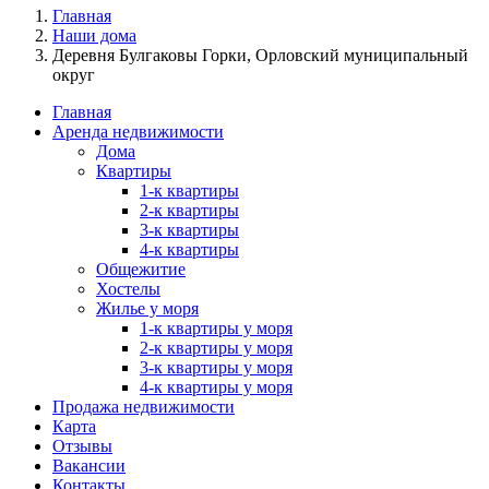
Главная
Наши дома
Деревня Булгаковы Горки, Орловский муниципальный
округ
Главная
Аренда недвижимости
Дома
Квартиры
1-к квартиры
2-к квартиры
3-к квартиры
4-к квартиры
Общежитие
Хостелы
Жилье у моря
1-к квартиры у моря
2-к квартиры у моря
3-к квартиры у моря
4-к квартиры у моря
Продажа недвижимости
Карта
Отзывы
Вакансии
Контакты