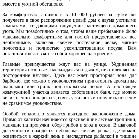
вместе в уютной обстановке.
За комфортную стоимость в 10 000 рублей за сутки вы
получаете в свое распоряжение целый дом с двумя уютными
комнатами, создающими ощущение настоящего домашнего
уюта. Мы позаботились о том, чтобы ваше пребывание было
максимально комфортным: для гостей предоставляется все
необходимое, включая свежее постельное белье, мягкие
полотенца и полностью укомплектованная посуда. Вам
останется только взять с собой хорошее настроение.
Главные преимущества ждут вас на улице. Уединенная
территория позволяет наслаждаться отдыхом, не отвлекаясь на
посторонние взгляды. Здесь вас ждет просторная зона для
барбекю, где можно с удовольствием приготовить ароматные
шашлыки или гриль под открытым небом. А настоящей
жемчужиной участка является собственная баня, где можно
великолепно попариться, снять усталость и получить ни с чем
не сравнимое удовольствие.
Особой гордостью является выгодное расположение дома.
Прямо от калитки начинаются красивейшие лесные тропинки,
манящие на прогулки, сбор грибов и ягод в сезон. В шаговой
доступности находится небольшая чистая речка, где можно
освежиться в жаркий день и насладиться рыбалкой в тишине